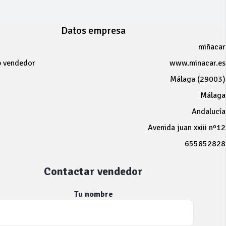
Datos empresa
miñacar
b vendedor
www.minacar.es
Málaga (29003)
Málaga
Andalucía
Avenida juan xxiii nº12
655852828
Contactar vendedor
Tu nombre