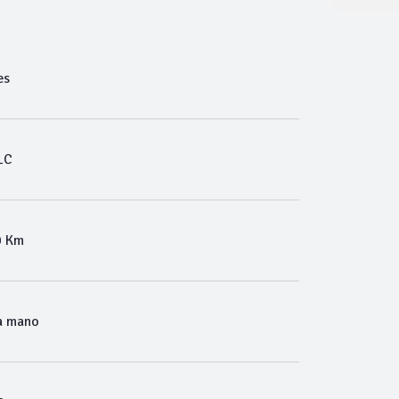
es
LC
0 Km
a mano