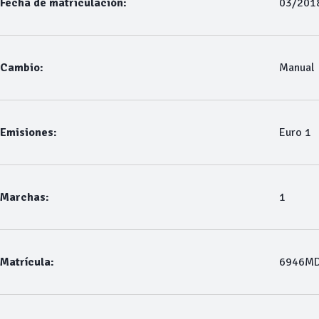
Fecha de matriculación:
03/201
Cambio:
Manual
Emisiones:
Euro 1
Marchas:
1
Matrícula:
6946M