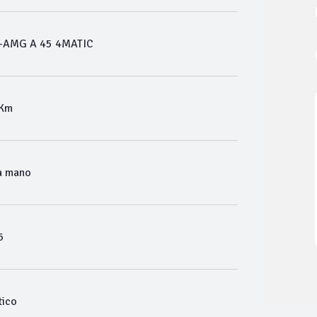
-AMG A 45 4MATIC
 Km
a mano
6
ico