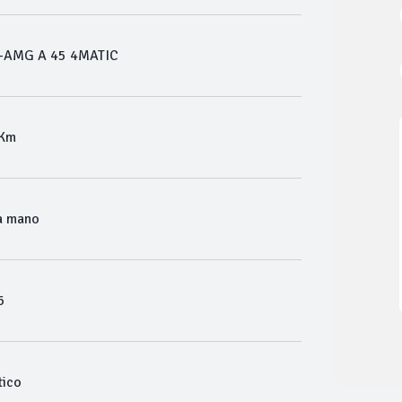
-AMG A 45 4MATIC
 Km
a mano
6
ico