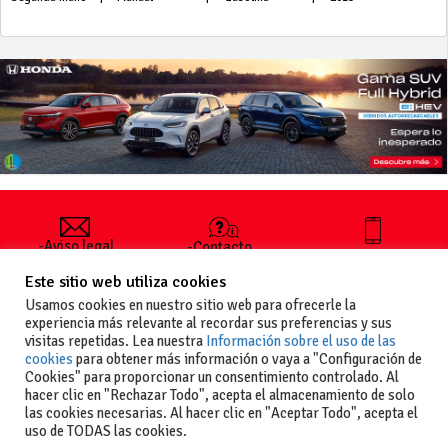
-Aviso legal
-Contacto
+34 627 35
y condiciones
-Cómo
00 36
Este sitio web utiliza cookies
generales
publicar un
de uso
anuncio
Usamos cookies en nuestro sitio web para ofrecerle la
-Vende+
experiencia más relevante al recordar sus preferencias y sus
-Política de
visitas repetidas. Lea nuestra
Información sobre el uso de las
privacidad
cookies
para obtener más información o vaya a "Configuración de
-Política de
Cookies" para proporcionar un consentimiento controlado. Al
cookies
hacer clic en "Rechazar Todo", acepta el almacenamiento de solo
las cookies necesarias. Al hacer clic en "Aceptar Todo", acepta el
uso de TODAS las cookies.