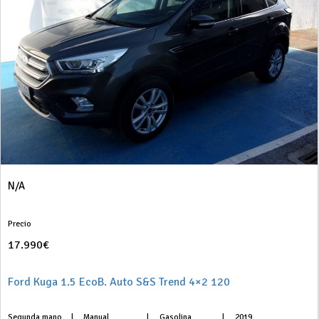
N/A
Precio
17.990€
Ford Kuga 1.5 EcoB. Auto S&S Trend 4×2 120
Segunda mano
|
Manual
|
Gasolina
|
2019