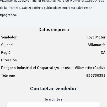
Villamartin, CádizPol. Ind. El Peral Avd. Narciso Monturiol 11630 Arcos
de la Frontera, CádizLa oferta publicada es correcta salvo error
tipográfico.
Datos empresa
Vendedor
Royb Motor
Ciudad
Villamartín
Región
CA
Dirección
Polígono Industrial el Chaparral s/n, 11650 - Villamartín (Cádiz)
Télefono
956730353
Contactar vendedor
Tu nombre