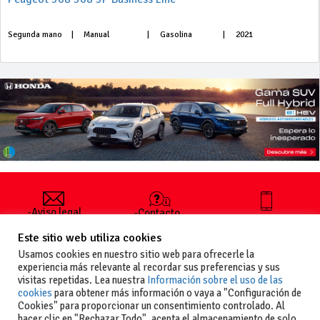
Segunda mano
|
Manual
|
Gasolina
|
2021
-Aviso legal
-Contacto
+34 627 35
y condiciones
-Cómo
00 36
Este sitio web utiliza cookies
generales
publicar un
de uso
anuncio
Usamos cookies en nuestro sitio web para ofrecerle la
-Vende+
experiencia más relevante al recordar sus preferencias y sus
-Política de
visitas repetidas. Lea nuestra
Información sobre el uso de las
privacidad
cookies
para obtener más información o vaya a "Configuración de
-Política de
Cookies" para proporcionar un consentimiento controlado. Al
cookies
hacer clic en "Rechazar Todo", acepta el almacenamiento de solo