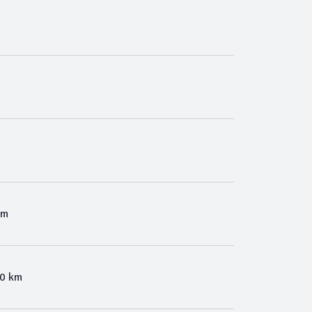
Km
00 km