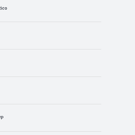
ico
WP