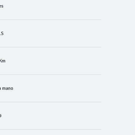
es
LS
 Km
a mano
9