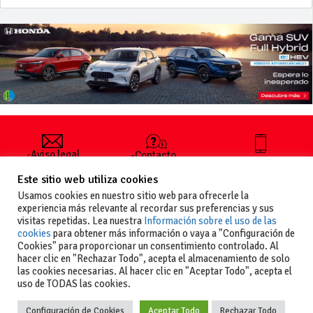
-Aviso legal
-Contacto
+34 627 35
y condiciones
-Cómo
00 36
Este sitio web utiliza cookies
generales
publicar un
de uso
anuncio
Usamos cookies en nuestro sitio web para ofrecerle la
-Vende+
experiencia más relevante al recordar sus preferencias y sus
-Política de
visitas repetidas. Lea nuestra
Información sobre el uso de las
privacidad
cookies
para obtener más información o vaya a "Configuración de
-Política de
Cookies" para proporcionar un consentimiento controlado. Al
cookies
hacer clic en "Rechazar Todo", acepta el almacenamiento de solo
las cookies necesarias. Al hacer clic en "Aceptar Todo", acepta el
uso de TODAS las cookies.
Configuración de Cookies
Aceptar Todo
Rechazar Todo