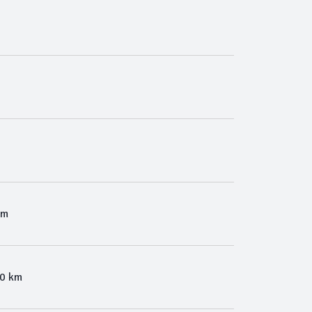
Km
00 km