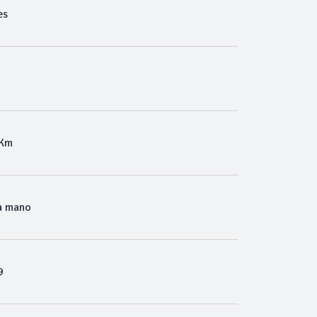
es
 Km
a mano
9