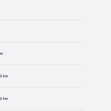
Km
00 km
00 km