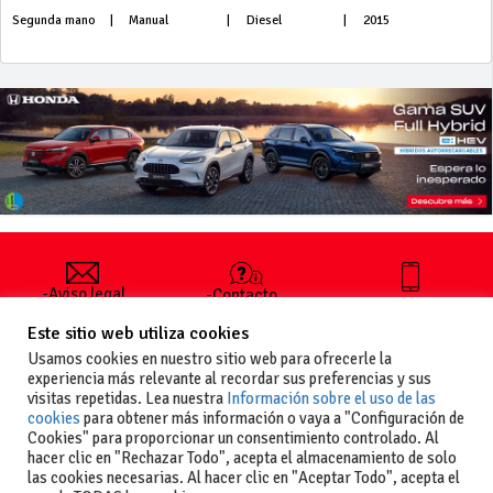
Segunda mano
|
Manual
|
Diesel
|
2015
-Aviso legal
-Contacto
+34 627 35
y condiciones
-Cómo
00 36
Este sitio web utiliza cookies
generales
publicar un
de uso
anuncio
Usamos cookies en nuestro sitio web para ofrecerle la
-Vende+
experiencia más relevante al recordar sus preferencias y sus
-Política de
visitas repetidas. Lea nuestra
Información sobre el uso de las
privacidad
cookies
para obtener más información o vaya a "Configuración de
-Política de
Cookies" para proporcionar un consentimiento controlado. Al
cookies
hacer clic en "Rechazar Todo", acepta el almacenamiento de solo
las cookies necesarias. Al hacer clic en "Aceptar Todo", acepta el