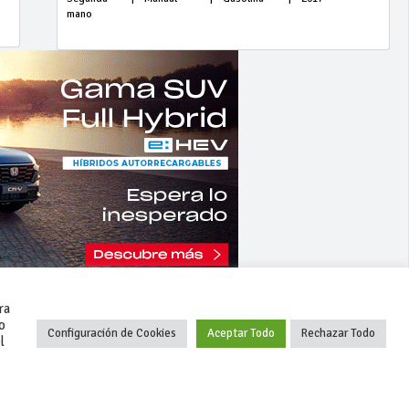
mano
ra
o
Configuración de Cookies
Aceptar Todo
Rechazar Todo
l
+34 627 35 00 36