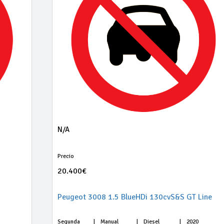
N/A
Precio
20.400€
Peugeot 3008 1.5 BlueHDi 130cvS&S GT Line
Segunda
|
Manual
|
Diesel
|
2020