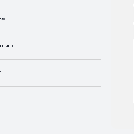
 Km
a mano
0