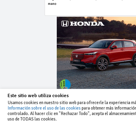
mano
Este sitio web utiliza cookies
Usamos cookies en nuestro sitio web para ofrecerle la experiencia más
Información sobre el uso de las cookies
para obtener más información
controlado. Al hacer clic en "Rechazar Todo", acepta el almacenamiento
-Aviso legal y condiciones generales
uso de TODAS las cookies.
de uso
-Política de privacidad