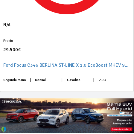
N/A
Precio
29.500€
Ford Focus C346 BERLINA ST-LINE X 1.0 EcoBoost MHEV 92KW (125CV) S6.2
Segunda mano
|
Manual
|
Gasolina
|
2023