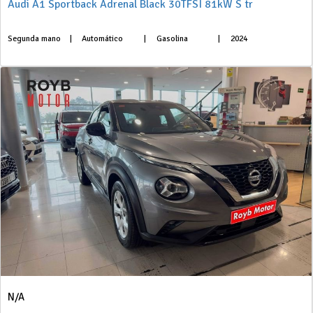
Audi A1 Sportback Adrenal Black 30TFSI 81kW S tr
Segunda mano
|
Automático
|
Gasolina
|
2024
N/A