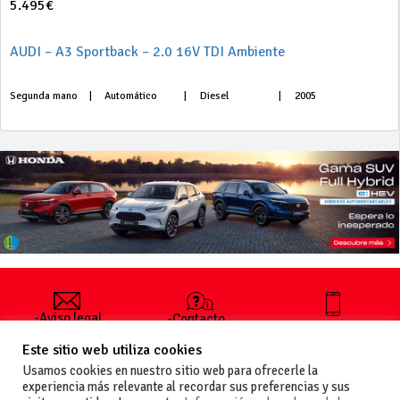
5.495€
AUDI – A3 Sportback – 2.0 16V TDI Ambiente
Segunda mano
|
Automático
|
Diesel
|
2005
-Aviso legal
-Contacto
+34 627 35
y condiciones
-Cómo
00 36
Este sitio web utiliza cookies
generales
publicar un
de uso
anuncio
Usamos cookies en nuestro sitio web para ofrecerle la
-Vende+
experiencia más relevante al recordar sus preferencias y sus
-Política de