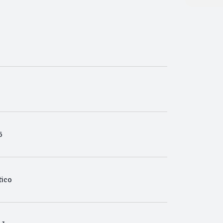
6
ico