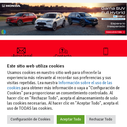
-Aviso legal
-Contacto
+34 627 35
y condiciones
-Cómo
00 36
Este sitio web utiliza cookies
generales
publicar un
de uso
anuncio
Usamos cookies en nuestro sitio web para ofrecerle la
-Vende+
experiencia más relevante al recordar sus preferencias y sus
-Política de
visitas repetidas. Lea nuestra
Información sobre el uso de las
privacidad
cookies
para obtener más información o vaya a "Configuración de
-Política de
Cookies" para proporcionar un consentimiento controlado. Al
cookies
hacer clic en "Rechazar Todo", acepta el almacenamiento de solo
las cookies necesarias. Al hacer clic en "Aceptar Todo", acepta el
uso de TODAS las cookies.
Configuración de Cookies
Aceptar Todo
Rechazar Todo
Copyright
La guia del motor