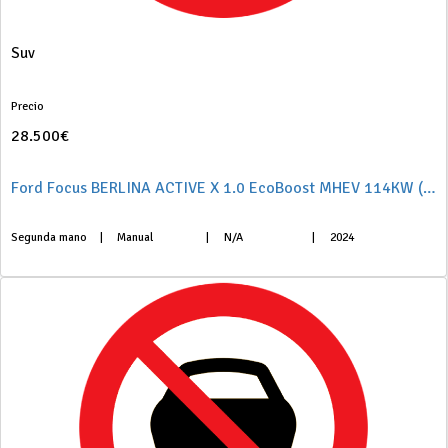
Suv
Precio
28.500€
Ford Focus BERLINA ACTIVE X 1.0 EcoBoost MHEV 114KW (155CV) S6.2
Segunda mano
|
Manual
|
N/A
|
2024