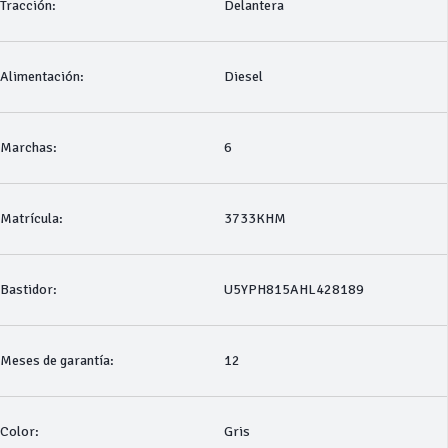
Tracción:
Delantera
Alimentación:
Diesel
Marchas:
6
Matrícula:
3733KHM
Bastidor:
U5YPH815AHL428189
Meses de garantía:
12
Color:
Gris