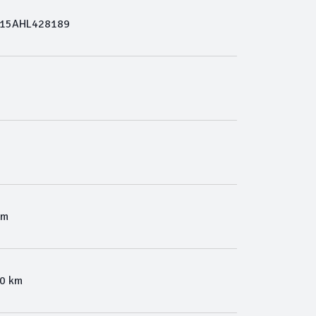
15AHL428189
Km
00 km