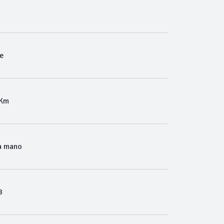
e
 Km
a mano
8