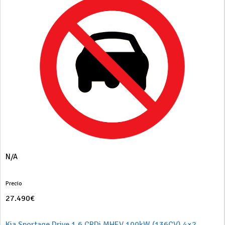
N/A
Precio
27.490€
Kia Sportage Drive 1.6 CRDi MHEV 100kW (136CV) 4×2