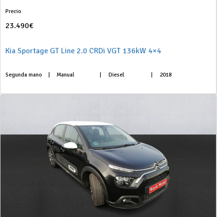
Precio
23.490€
Kia Sportage GT Line 2.0 CRDi VGT 136kW 4×4
Segunda mano
|
Manual
|
Diesel
|
2018