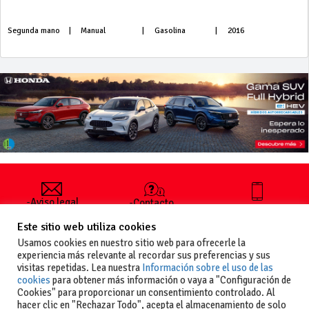
Segunda mano
|
Manual
|
Gasolina
|
2016
-Aviso legal
-Contacto
+34 627 35
y condiciones
-Cómo
00 36
Este sitio web utiliza cookies
generales
publicar un
de uso
anuncio
Usamos cookies en nuestro sitio web para ofrecerle la
-Vende+
experiencia más relevante al recordar sus preferencias y sus
-Política de
visitas repetidas. Lea nuestra
Información sobre el uso de las
privacidad
cookies
para obtener más información o vaya a "Configuración de
-Política de
Cookies" para proporcionar un consentimiento controlado. Al
cookies
hacer clic en "Rechazar Todo", acepta el almacenamiento de solo