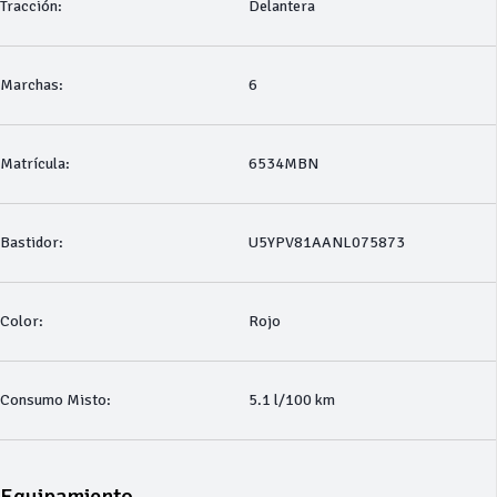
Tracción:
Delantera
Marchas:
6
Matrícula:
6534MBN
Bastidor:
U5YPV81AANL075873
Color:
Rojo
Consumo Misto:
5.1 l/100 km
Equipamiento