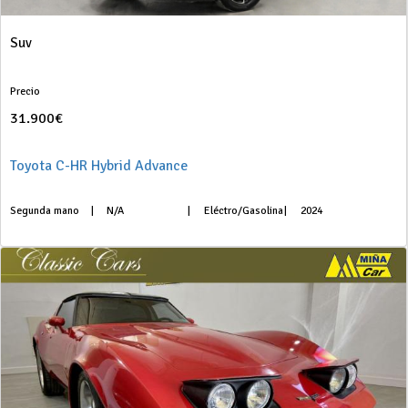
Suv
Precio
31.900€
Toyota C-HR Hybrid Advance
Segunda mano
|
N/A
|
Eléctro/Gasolina
|
2024