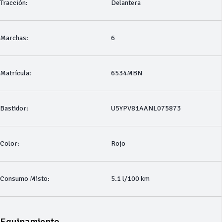
Tracción:
Delantera
Marchas:
6
Matrícula:
6534MBN
Bastidor:
U5YPV81AANL075873
Color:
Rojo
Consumo Misto:
5.1 l/100 km
Equipamiento