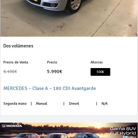
Dos volúmenes
Precio de Venta
Precio
Ahorras
5.990€
6.490€
500€
MERCEDES – Clase A – 180 CDI Avantgarde
Segunda mano
|
Manual
|
Diesel
|
N/A