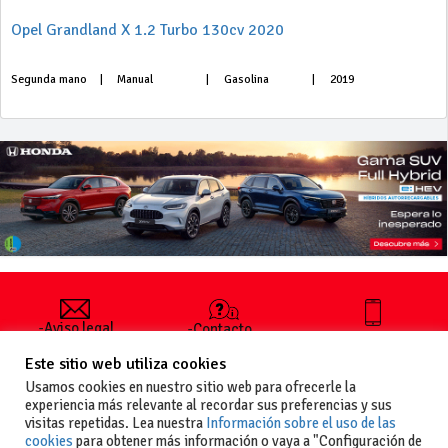
Opel Grandland X 1.2 Turbo 130cv 2020
Segunda mano
|
Manual
|
Gasolina
|
2019
-Aviso legal
-Contacto
+34 627 35
y condiciones
-Cómo
00 36
Este sitio web utiliza cookies
generales
publicar un
de uso
anuncio
Usamos cookies en nuestro sitio web para ofrecerle la
-Vende+
experiencia más relevante al recordar sus preferencias y sus
-Política de
visitas repetidas. Lea nuestra
Información sobre el uso de las
privacidad
cookies
para obtener más información o vaya a "Configuración de