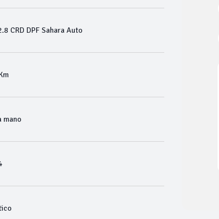
.8 CRD DPF Sahara Auto
 Km
a mano
4
ico