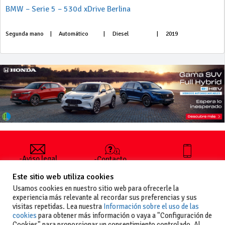
BMW – Serie 5 – 530d xDrive Berlina
Segunda mano
|
Automático
|
Diesel
|
2019
-Aviso legal
-Contacto
+34 627 35
y condiciones
-Cómo
00 36
Este sitio web utiliza cookies
generales
publicar un
de uso
anuncio
Usamos cookies en nuestro sitio web para ofrecerle la
-Vende+
experiencia más relevante al recordar sus preferencias y sus
-Política de
visitas repetidas. Lea nuestra
Información sobre el uso de las
privacidad
cookies
para obtener más información o vaya a "Configuración de
-Política de
Cookies" para proporcionar un consentimiento controlado. Al