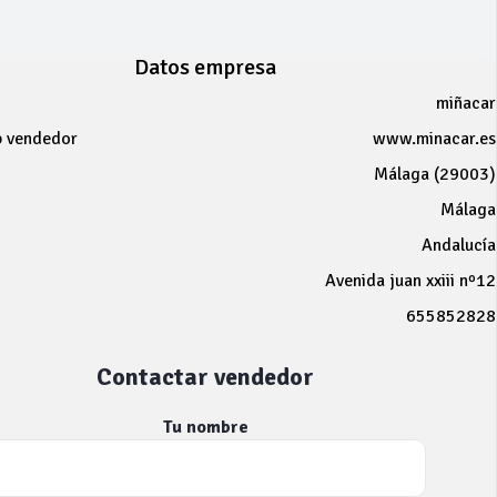
Datos empresa
miñacar
b vendedor
www.minacar.es
Málaga (29003)
Málaga
Andalucía
Avenida juan xxiii nº12
655852828
Contactar vendedor
Tu nombre