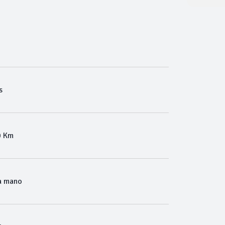
s
0 Km
a mano