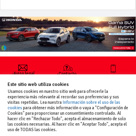
-Aviso legal
-Contacto
+34 627 35
y condiciones
-Cómo
00 36
Este sitio web utiliza cookies
generales
publicar un
de uso
anuncio
Usamos cookies en nuestro sitio web para ofrecerle la
-Vende+
experiencia más relevante al recordar sus preferencias y sus
-Política de
visitas repetidas. Lea nuestra
Información sobre el uso de las
privacidad
cookies
para obtener más información o vaya a "Configuración de
-Política de
Cookies" para proporcionar un consentimiento controlado. Al
cookies
hacer clic en "Rechazar Todo", acepta el almacenamiento de solo
las cookies necesarias. Al hacer clic en "Aceptar Todo", acepta el
uso de TODAS las cookies.