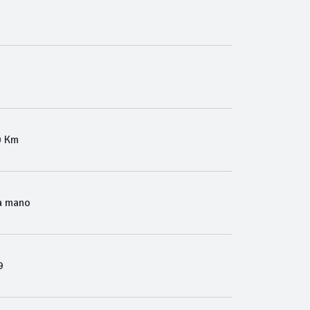
0 Km
a mano
9