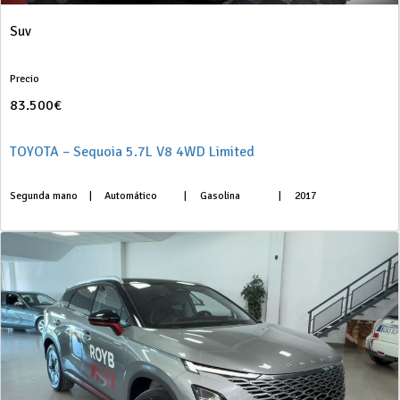
Suv
Precio
83.500€
TOYOTA – Sequoia 5.7L V8 4WD Limited
Segunda mano
|
Automático
|
Gasolina
|
2017