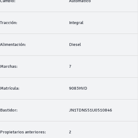
Cambio:
Automático
Tracción:
Integral
Alimentación:
Diesel
Marchas:
7
Matrícula:
9083HVD
Bastidor:
JN1TDNS51U0510846
Propietarios anteriores:
2