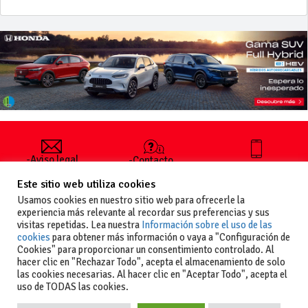
-Aviso legal
-Contacto
+34 627 35
y condiciones
-Cómo
00 36
Este sitio web utiliza cookies
generales
publicar un
de uso
anuncio
Usamos cookies en nuestro sitio web para ofrecerle la
-Vende+
experiencia más relevante al recordar sus preferencias y sus
-Política de
visitas repetidas. Lea nuestra
Información sobre el uso de las
privacidad
cookies
para obtener más información o vaya a "Configuración de
-Política de
Cookies" para proporcionar un consentimiento controlado. Al
cookies
hacer clic en "Rechazar Todo", acepta el almacenamiento de solo
las cookies necesarias. Al hacer clic en "Aceptar Todo", acepta el
uso de TODAS las cookies.