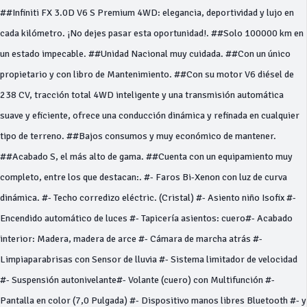
##Infiniti FX 3.0D V6 S Premium 4WD: elegancia, deportividad y lujo en
cada kilómetro. ¡No dejes pasar esta oportunidad!. ##Solo 100000 km en
un estado impecable. ##Unidad Nacional muy cuidada. ##Con un único
propietario y con libro de Mantenimiento. ##Con su motor V6 diésel de
238 CV, tracción total 4WD inteligente y una transmisión automática
suave y eficiente, ofrece una conducción dinámica y refinada en cualquier
tipo de terreno. ##Bajos consumos y muy económico de mantener.
##Acabado S, el más alto de gama. ##Cuenta con un equipamiento muy
completo, entre los que destacan:. #- Faros Bi-Xenon con luz de curva
dinámica. #- Techo corredizo eléctric. (Cristal) #- Asiento niño Isofix #-
Encendido automático de luces #- Tapicería asientos: cuero#- Acabado
interior: Madera, madera de arce #- Cámara de marcha atrás #-
Limpiaparabrisas con Sensor de lluvia #- Sistema limitador de velocidad
#- Suspensión autonivelante#- Volante (cuero) con Multifunción #-
Pantalla en color (7,0 Pulgada) #- Dispositivo manos libres Bluetooth #- y