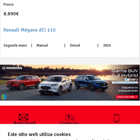
Precio
8.890€
Renault Mégane dCi 110
Segunda mano
|
Manual
|
Diesel
|
2016
-Aviso legal
-Contacto
+34 627 35
y condiciones
-Cómo
00 36
Este sitio web utiliza cookies
generales
publicar un