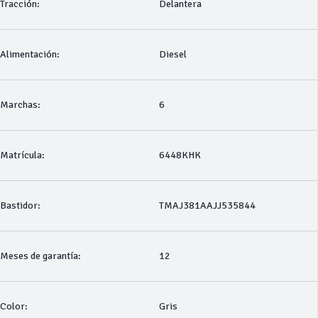
Tracción:
Delantera
Alimentación:
Diesel
Marchas:
6
Matrícula:
6448KHK
Bastidor:
TMAJ381AAJJ535844
Meses de garantía:
12
Color:
Gris