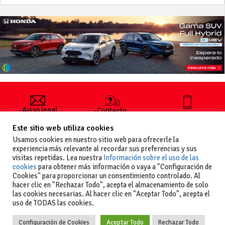
-Aviso legal
-Contacto
+34 627 35
y condiciones
-Cómo
00 36
Este sitio web utiliza cookies
generales
publicar un
de uso
anuncio
Usamos cookies en nuestro sitio web para ofrecerle la
-Vende+
experiencia más relevante al recordar sus preferencias y sus
-Política de
visitas repetidas. Lea nuestra
Información sobre el uso de las
privacidad
cookies
para obtener más información o vaya a "Configuración de
-Política de
Cookies" para proporcionar un consentimiento controlado. Al
cookies
hacer clic en "Rechazar Todo", acepta el almacenamiento de solo
las cookies necesarias. Al hacer clic en "Aceptar Todo", acepta el
uso de TODAS las cookies.
Configuración de Cookies
Aceptar Todo
Rechazar Todo