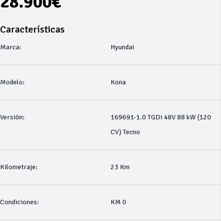
28.900€
Características
Marca:
Hyundai
Modelo:
Kona
Versión:
169691-1.0 TGDi 48V 88 kW (120
CV) Tecno
Kilometraje:
23 Km
Condiciones:
KM 0