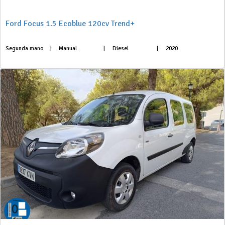
Ford Focus 1.5 Ecoblue 120cv Trend+
Segunda mano
|
Manual
|
Diesel
|
2020