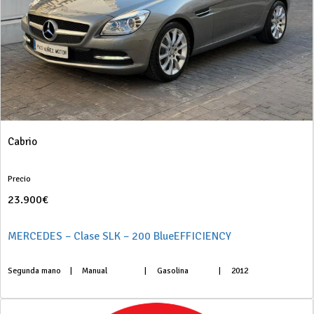
Cabrio
Precio
23.900€
MERCEDES – Clase SLK – 200 BlueEFFICIENCY
Segunda mano
|
Manual
|
Gasolina
|
2012