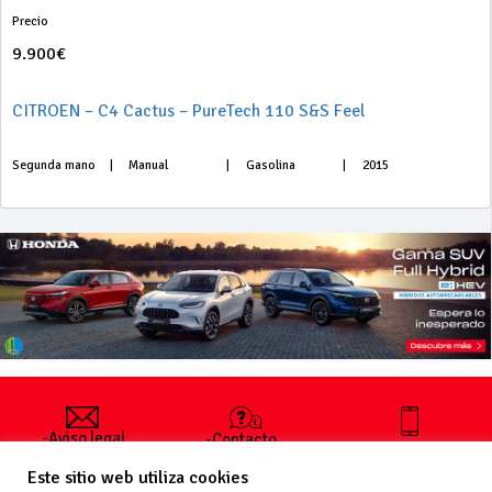
Precio
9.900€
CITROEN – C4 Cactus – PureTech 110 S&S Feel
Segunda mano
|
Manual
|
Gasolina
|
2015
-Aviso legal
-Contacto
+34 627 35
y condiciones
-Cómo
00 36
Este sitio web utiliza cookies
generales
publicar un