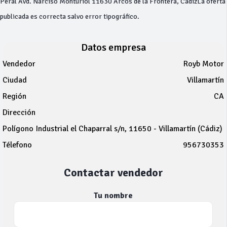
Peral Avd. Narciso Monturiol 11630 Arcos de la Frontera, CádizLa oferta
publicada es correcta salvo error tipográfico.
Datos empresa
Vendedor
Royb Motor
Ciudad
Villamartín
Región
CA
Dirección
Polígono Industrial el Chaparral s/n, 11650 - Villamartín (Cádiz)
Télefono
956730353
Contactar vendedor
Tu nombre