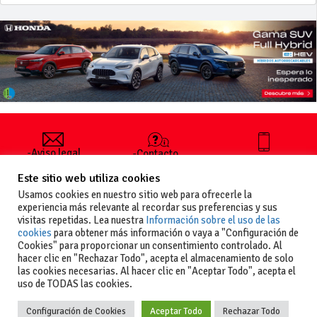
-Aviso legal
-Contacto
+34 627 35
y condiciones
-Cómo
00 36
Este sitio web utiliza cookies
generales
publicar un
de uso
anuncio
Usamos cookies en nuestro sitio web para ofrecerle la
-Vende+
experiencia más relevante al recordar sus preferencias y sus
-Política de
visitas repetidas. Lea nuestra
Información sobre el uso de las
privacidad
cookies
para obtener más información o vaya a "Configuración de
-Política de
Cookies" para proporcionar un consentimiento controlado. Al
cookies
hacer clic en "Rechazar Todo", acepta el almacenamiento de solo
las cookies necesarias. Al hacer clic en "Aceptar Todo", acepta el
uso de TODAS las cookies.
Configuración de Cookies
Aceptar Todo
Rechazar Todo