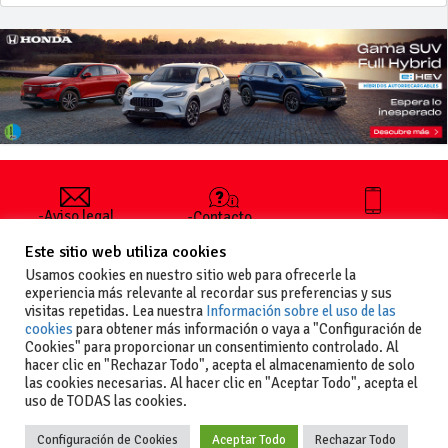
-Aviso legal
-Contacto
+34 627 35
y condiciones
-Cómo
00 36
Este sitio web utiliza cookies
generales
publicar un
de uso
anuncio
Usamos cookies en nuestro sitio web para ofrecerle la
-Vende+
experiencia más relevante al recordar sus preferencias y sus
-Política de
visitas repetidas. Lea nuestra
Información sobre el uso de las
privacidad
cookies
para obtener más información o vaya a "Configuración de
-Política de
Cookies" para proporcionar un consentimiento controlado. Al
cookies
hacer clic en "Rechazar Todo", acepta el almacenamiento de solo
las cookies necesarias. Al hacer clic en "Aceptar Todo", acepta el
uso de TODAS las cookies.
Configuración de Cookies
Aceptar Todo
Rechazar Todo