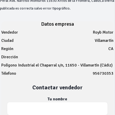
Peral Avd. Narciso Monturiol 11630 Arcos de la Frontera, CádizLa oferta
publicada es correcta salvo error tipográfico.
Datos empresa
Vendedor
Royb Motor
Ciudad
Villamartín
Región
CA
Dirección
Polígono Industrial el Chaparral s/n, 11650 - Villamartín (Cádiz)
Télefono
956730353
Contactar vendedor
Tu nombre