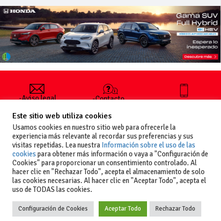
-Aviso legal
-Contacto
+34 627 35
y condiciones
-Cómo
00 36
Este sitio web utiliza cookies
generales
publicar un
de uso
anuncio
Usamos cookies en nuestro sitio web para ofrecerle la
-Vende+
experiencia más relevante al recordar sus preferencias y sus
-Política de
visitas repetidas. Lea nuestra
Información sobre el uso de las
privacidad
cookies
para obtener más información o vaya a "Configuración de
-Política de
Cookies" para proporcionar un consentimiento controlado. Al
cookies
hacer clic en "Rechazar Todo", acepta el almacenamiento de solo
las cookies necesarias. Al hacer clic en "Aceptar Todo", acepta el
uso de TODAS las cookies.
Configuración de Cookies
Aceptar Todo
Rechazar Todo
Copyright
La guia del motor