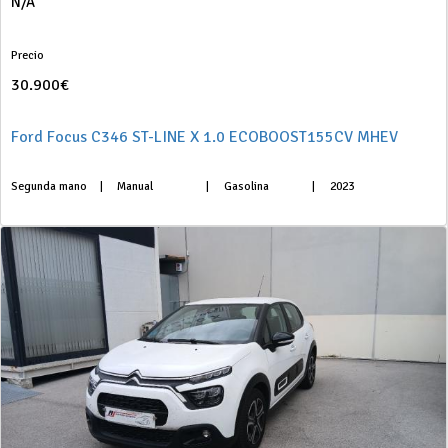
N/A
Precio
30.900€
Ford Focus C346 ST-LINE X 1.0 ECOBOOST155CV MHEV
Segunda mano
|
Manual
|
Gasolina
|
2023