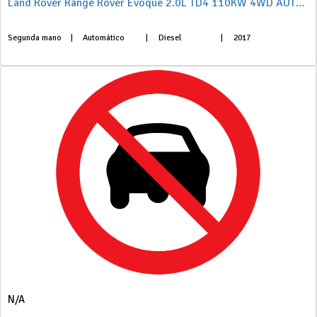
Land Rover Range Rover Evoque 2.0L TD4 110KW 4WD AUTO SE DYNAMIC 5P
Segunda mano
|
Automático
|
Diesel
|
2017
N/A