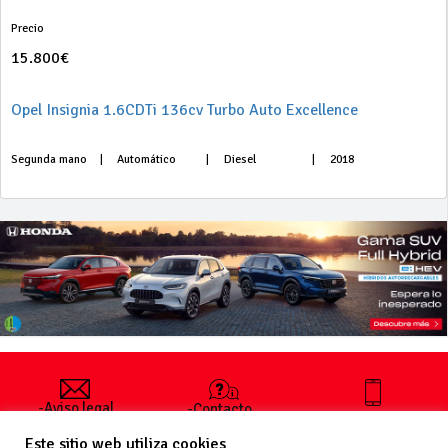
Precio
15.800€
Opel Insignia 1.6CDTi 136cv Turbo Auto Excellence
Segunda mano
|
Automático
|
Diesel
|
2018
-Aviso legal
-Contacto
+34 627 35
y condiciones
-Cómo
00 36
Este sitio web utiliza cookies
generales
publicar un