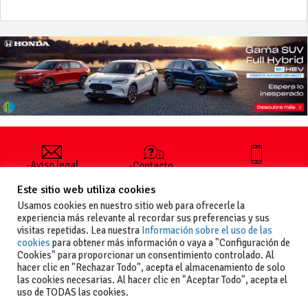
-Aviso legal
-Contacto
+34 627 35
y condiciones
-Cómo
00 36
Este sitio web utiliza cookies
generales
publicar un
de uso
anuncio
Usamos cookies en nuestro sitio web para ofrecerle la
-Vende+
experiencia más relevante al recordar sus preferencias y sus
-Política de
visitas repetidas. Lea nuestra
Información sobre el uso de las
privacidad
cookies
para obtener más información o vaya a "Configuración de
-Política de
Cookies" para proporcionar un consentimiento controlado. Al
cookies
hacer clic en "Rechazar Todo", acepta el almacenamiento de solo
las cookies necesarias. Al hacer clic en "Aceptar Todo", acepta el
uso de TODAS las cookies.