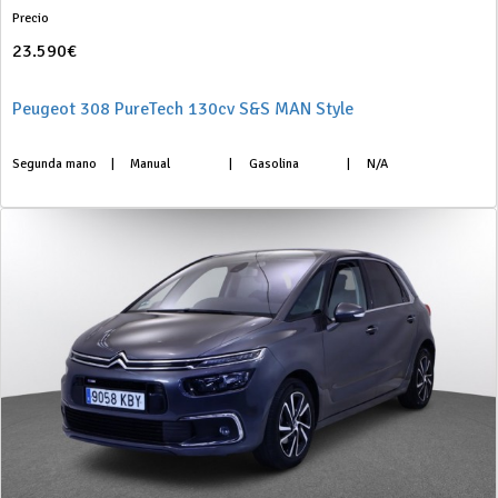
Precio
23.590€
Peugeot 308 PureTech 130cv S&S MAN Style
Segunda mano
|
Manual
|
Gasolina
|
N/A