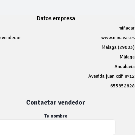
Datos empresa
miñacar
b vendedor
www.minacar.es
Málaga (29003)
Málaga
Andalucía
Avenida juan xxiii nº12
655852828
Contactar vendedor
Tu nombre