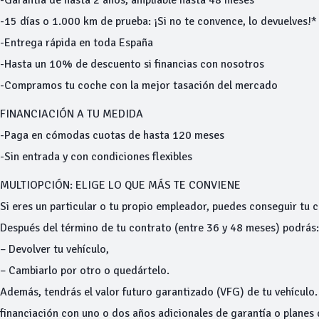
-Garantía de hasta 2 años, ampliable hasta 48 meses
-15 días o 1.000 km de prueba: ¡Si no te convence, lo devuelves!*
-Entrega rápida en toda España
-Hasta un 10% de descuento si financias con nosotros
-Compramos tu coche con la mejor tasación del mercado
FINANCIACIÓN A TU MEDIDA
-Paga en cómodas cuotas de hasta 120 meses
-Sin entrada y con condiciones flexibles
MULTIOPCIÓN: ELIGE LO QUE MÁS TE CONVIENE
Si eres un particular o tu propio empleador, puedes conseguir tu
Después del término de tu contrato (entre 36 y 48 meses) podrás:
– Devolver tu vehículo,
– Cambiarlo por otro o quedártelo.
Además, tendrás el valor futuro garantizado (VFG) de tu vehículo
financiación con uno o dos años adicionales de garantía o planes