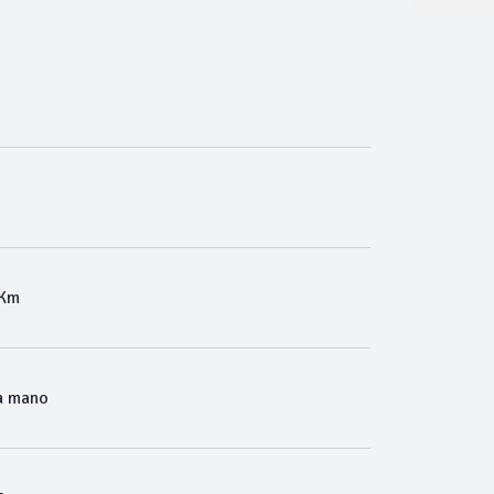
 Km
a mano