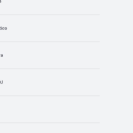
3
ico
ra
DJ