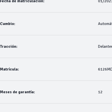
Fecha de matriculación:
01/202
Cambio:
Automát
Tracción:
Delante
Matrícula:
6126M
Meses de garantía:
12