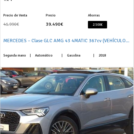
Precio de Venta
Precio
Ahorras
39.490€
41.990€
2.500€
MERCEDES – Clase GLC AMG 43 4MATIC 367cv (VEHÍCULO NACIONAL)
Segunda mano
|
Automático
|
Gasolina
|
2018