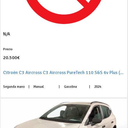
N/A
Precio
20.500€
Citroën C3 Aircross C3 Aircross PureTech 110 S&S 6v Plus (solo stock)
Segunda mano
|
Manual
|
Gasolina
|
2024