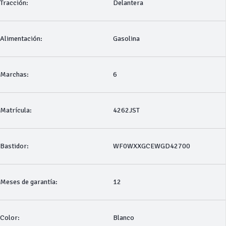
Tracción:
Delantera
Alimentación:
Gasolina
Marchas:
6
Matrícula:
4262JST
Bastidor:
WF0WXXGCEWGD42700
Meses de garantía:
12
Color:
Blanco