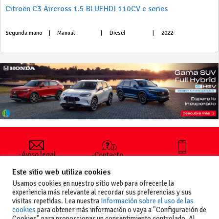
Citroën C3 Aircross 1.5 BLUEHDI 110CV c series
Segunda mano
|
Manual
|
Diesel
|
2022
-Aviso legal
-Contacto
+34 627 35
y condiciones
-Cómo
00 36
Este sitio web utiliza cookies
generales
publicar un
de uso
anuncio
Usamos cookies en nuestro sitio web para ofrecerle la
-Vende+
experiencia más relevante al recordar sus preferencias y sus
-Política de
visitas repetidas. Lea nuestra
Información sobre el uso de las
privacidad
cookies
para obtener más información o vaya a "Configuración de
-Política de
Cookies" para proporcionar un consentimiento controlado. Al