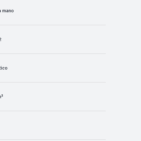
a mano
2
ico
m³