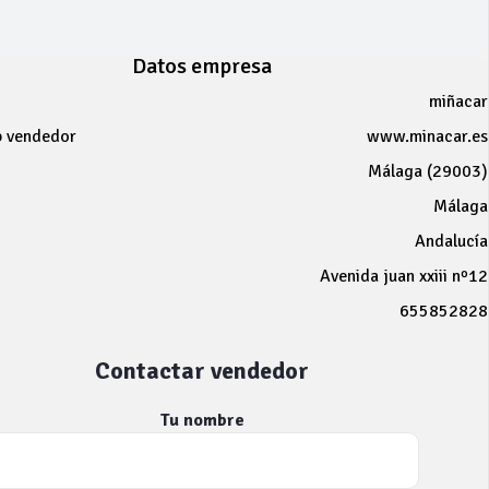
Datos empresa
miñacar
b vendedor
www.minacar.es
Málaga (29003)
Málaga
Andalucía
Avenida juan xxiii nº12
655852828
Contactar vendedor
Tu nombre