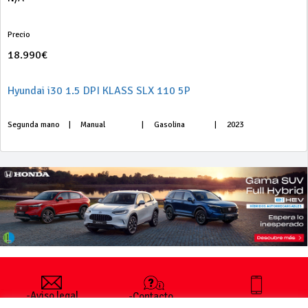
Precio
18.990€
Hyundai i30 1.5 DPI KLASS SLX 110 5P
Segunda mano
|
Manual
|
Gasolina
|
2023
-Aviso legal
-Contacto
+34 627 35