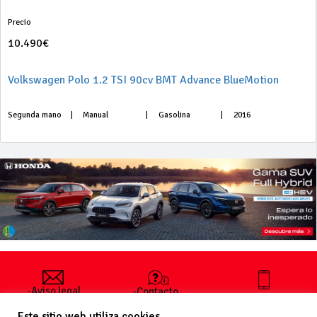
Precio
10.490€
Volkswagen Polo 1.2 TSI 90cv BMT Advance BlueMotion
Segunda mano
|
Manual
|
Gasolina
|
2016
-Aviso legal
-Contacto
+34 627 35
y condiciones
-Cómo
00 36
Este sitio web utiliza cookies
generales
publicar un