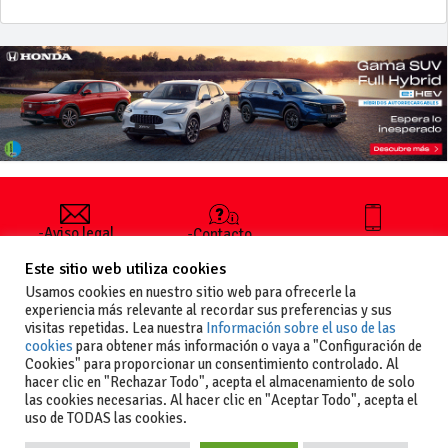
-Aviso legal
-Contacto
+34 627 35
y condiciones
-Cómo
00 36
Este sitio web utiliza cookies
generales
publicar un
de uso
anuncio
Usamos cookies en nuestro sitio web para ofrecerle la
-Vende+
experiencia más relevante al recordar sus preferencias y sus
-Política de
visitas repetidas. Lea nuestra
Información sobre el uso de las
privacidad
cookies
para obtener más información o vaya a "Configuración de
-Política de
Cookies" para proporcionar un consentimiento controlado. Al
cookies
hacer clic en "Rechazar Todo", acepta el almacenamiento de solo
las cookies necesarias. Al hacer clic en "Aceptar Todo", acepta el
uso de TODAS las cookies.