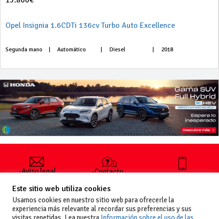
15.800€
Opel Insignia 1.6CDTi 136cv Turbo Auto Excellence
Segunda mano
|
Automático
|
Diesel
|
2018
-Aviso legal
-Contacto
+34 627 35
y condiciones
-Cómo
00 36
Este sitio web utiliza cookies
generales
publicar un
de uso
anuncio
Usamos cookies en nuestro sitio web para ofrecerle la
-Vende+
experiencia más relevante al recordar sus preferencias y sus
-Política de
visitas repetidas. Lea nuestra
Información sobre el uso de las