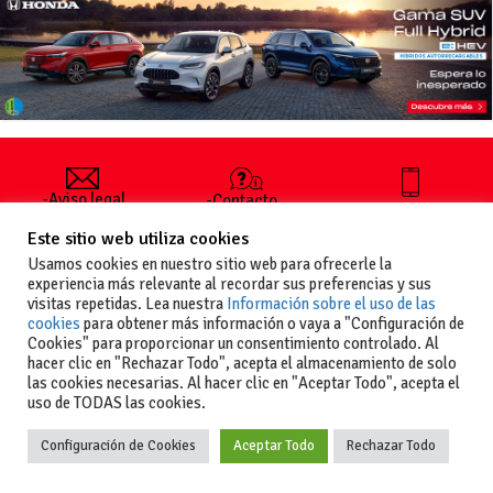
-Aviso legal
-Contacto
+34 627 35
y condiciones
-Cómo
00 36
Este sitio web utiliza cookies
generales
publicar un
de uso
anuncio
Usamos cookies en nuestro sitio web para ofrecerle la
-Vende+
experiencia más relevante al recordar sus preferencias y sus
-Política de
visitas repetidas. Lea nuestra
Información sobre el uso de las
privacidad
cookies
para obtener más información o vaya a "Configuración de
-Política de
Cookies" para proporcionar un consentimiento controlado. Al
cookies
hacer clic en "Rechazar Todo", acepta el almacenamiento de solo
las cookies necesarias. Al hacer clic en "Aceptar Todo", acepta el
uso de TODAS las cookies.
Configuración de Cookies
Aceptar Todo
Rechazar Todo
Copyright
La guia del motor