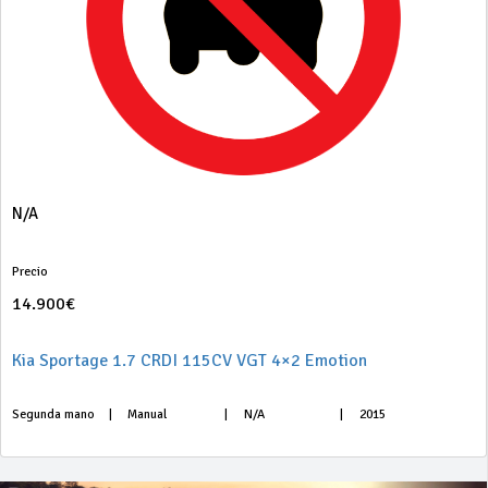
N/A
Precio
14.900€
Kia Sportage 1.7 CRDI 115CV VGT 4×2 Emotion
Segunda mano
|
Manual
|
N/A
|
2015